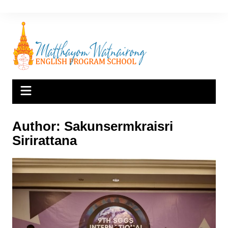
Skip
to
content
Author:
Sakunsermkraisri
Sirirattana