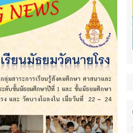
Occupations Department.
Language Department.
Guidance.
Foreign Teachers
Non-teaching Staff