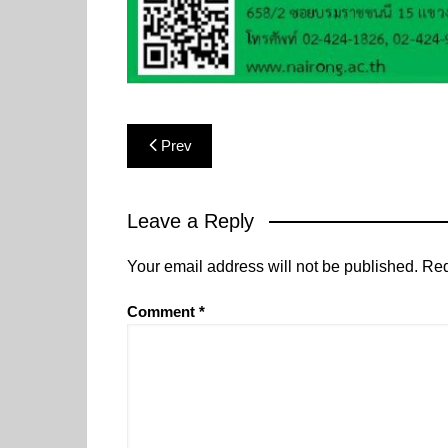
Post
Prev
navigation
Leave a Reply
Your email address will not be published.
Req
Comment
*