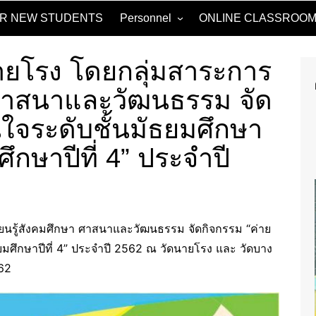
OR NEW STUDENTS
Personnel
ONLINE CLASSROO
Administrators
2024
ายโรง โดยกลุ่มสาระการ
Basic Education Board
2023
า ศาสนาและวัฒนธรรม จัด
Parents and Teacher
Association
นใจระดับชั้นมัธยมศึกษา
Parent Network Board
มศึกษาปีที่ 4” ประจำปี
Thai Department.
Mathematics Department.
Science and Technology
Department
ียนรู้สังคมศึกษา ศาสนาและวัฒนธรรม จัดกิจกรรม “ค่าย
Social Studies, Religion and
Culture Department.
ัธยมศึกษาปีที่ 4” ประจำปี 2562 ณ วัดนายโรง และ วัดบาง
562
Health and Physical
Education Department.
Art Department.