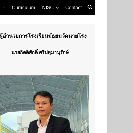
M
Curriculum
NISC
Contact
Grand opening 6th Nairong
International Student’s
Conference 2021 (NISC)
ผู้อำนวยการโรงเรียนมัธยมวัดนายโรง
🎉Grand opening🎉 5th
Nairong International
Student’s Conference 2019
นายกิตติศักดิ์ ศรีปทุมานุรักษ์
(NISC)
NISC 2019
4th NAIRONG
INTERNATIONAL
STUDENTS’
CONFERENCE 2018
(NISC)
NISC 2018
NISC 2017
NISC 2016