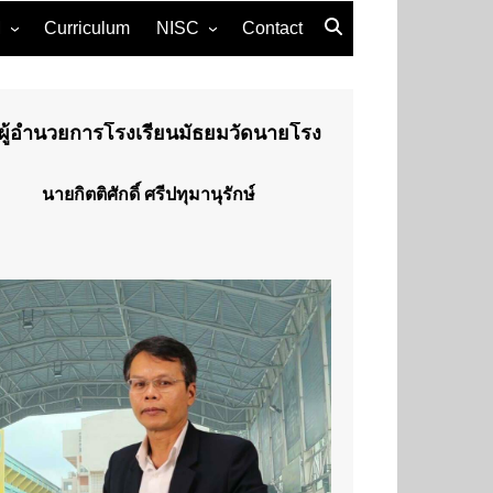
M
Curriculum
NISC
Contact
Grand opening 6th Nairong
International Student’s
Conference 2021 (NISC)
ผู้อำนวยการโรงเรียนมัธยมวัดนายโรง
🎉Grand opening🎉 5th
Nairong International
Student’s Conference 2019
นายกิตติศักดิ์ ศรีปทุมานุรักษ์
(NISC)
NISC 2019
4th NAIRONG
INTERNATIONAL
STUDENTS’
CONFERENCE 2018
(NISC)
NISC 2018
NISC 2017
NISC 2016