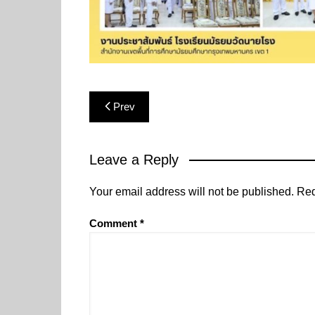
Post
Prev
navigation
Leave a Reply
Your email address will not be published.
Req
Comment
*