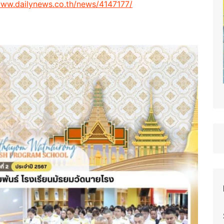
www.dailynews.co.th/news/4147177/
Occupations Department.
Language Department.
Guidance.
Foreign Teachers
Non-teaching Staff