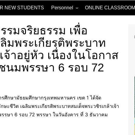
OR NEW STUDENTS
Personnel
ONLINE CLASSROO
Administrators
2024
รมจริยธรรม เพื่อ
Basic Education Board
2023
ฉลิมพระเกียรติพระบาท
Parents and Teacher
Association
จ้าอยู่หัว เนื่องในโอกาส
Parent Network Board
ชนมพรรษา 6 รอบ 72
Thai Department.
Mathematics Department.
Science and Technology
Department
การศึกษามัธยมศึกษากรุงเทพมหานคร เขต 1 ได้จัด
Social Studies, Religion and
Culture Department.
ษะชีวิต เฉลิมพระเกียรติพระบาทสมเด็จพระวชิรเกล้าเจ้า
รรษา 6 รอบ 72 พรรษา ในวันอังคาร ที่ 3 ธันวาคม
Health and Physical
Education Department.
Art Department.