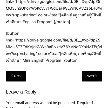
link=”https://drive.google.com/file/d/0B__Xvp7dpZ5
MQ3JhSUhoYWpKcVJvTWdUaFlWLWN0VVZzbDFJ/vi
ew?usp=sharing” color=”teal”]คลิกเพื่อดูรายชื่อผู้มีสิทธิ์
เข้าศึกษา English Program [/button]
[button
link=”https://drive.google.com/file/d/0B__Xvp7dpZ5
MMU5TZTdKVjdKVWhBaENkeVZ6YVNaOXhkMTBr/vi
ew?usp=sharing” color=”teal”]คลิกเพื่อดูรายชื่อผู้มีสิทธิ์
เข้าศึกษา Mini English Program [/button]
Post
Prev
Next
navigation
Leave a Reply
Your email address will not be published.
Required